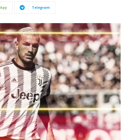
App
Telegram