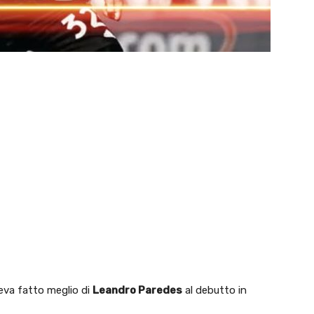
eva fatto meglio di
Leandro Paredes
al debutto in