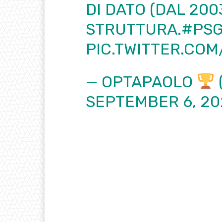
DI DATO (DAL 200
STRUTTURA.
#PS
PIC.TWITTER.CO
— OPTAPAOLO
SEPTEMBER 6, 20