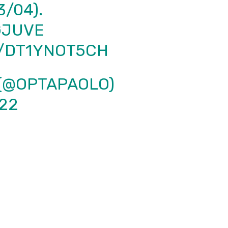
3/04).
GJUVE
M/DT1YNOT5CH
(@OPTAPAOLO)
22