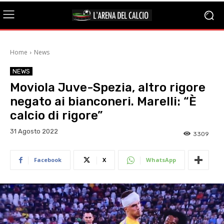
Home
News
NEWS
Moviola Juve-Spezia, altro rigore
negato ai bianconeri. Marelli: “È
calcio di rigore”
31 Agosto 2022
3309
Facebook
X
WhatsApp