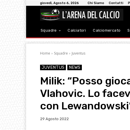
giovedì, Agosto 6, 2026
Chi Siamo
Contatti
P
Squadre
Calciatori
Calciomercato
S
Home
Squadre
Juventus
JUVENTUS
NEWS
Milik: “Posso gio
Vlahovic. Lo face
con Lewandowski
29 Agosto 2022