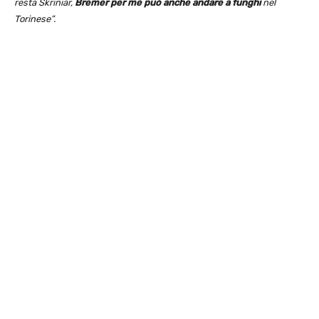
resta Skriniar,
Bremer per me può anche andare a funghi
nel
Torinese”.