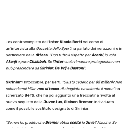
L’ex centrocampista dell’
Inter Nicola Berti
nel corso di
un’intervista alla
Gazzetta dello Sport
ha parlato dei nerazzurri e in
particolare della
difesa
:
“Con tutto il rispetto per
Acerbi
, io voto
Akanji
e pure
Chalobah
. Se l’
Inter
vuole rimanere protagonista non
può prescindere da
Skriniar
,
De Vrij
e
Bastoni
“.
Skriniar
? Intoccabile, per Berti.
“Giusto cederlo per
65 milioni
? Non
scherziamo! Milan
non si tocca
, di sbagliato ha soltanto il nome”
ha
scherzato
Berti
, che ha poi aggiunto una frecciatina rivolta al
nuovo acquisto della
Juventus
,
Gleison Bremer
, individuato
come il possibile sostituto designato di Skriniar:
“Se non ho gradito che
Bremer
abbia
scelto
la
Juve
? Macché. Se