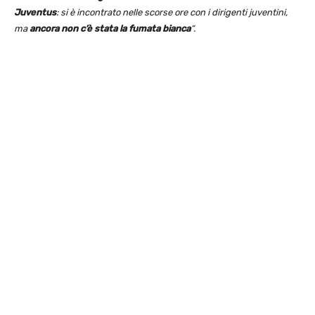
Juventus
: si è incontrato nelle scorse ore con i dirigenti juventini,
ma
ancora non c’è stata la fumata bianca
“.