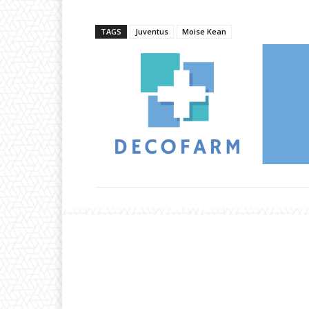
TAGS
Juventus
Moise Kean