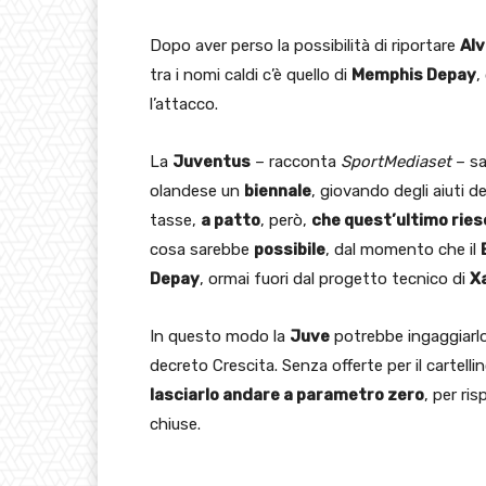
Dopo aver perso la possibilità di riportare
Al
tra i nomi caldi c’è quello di
Memphis Depay
,
l’attacco.
La
Juventus
– racconta
SportMediaset
– sa
olandese un
biennale
, giovando degli aiuti d
tasse,
a patto
, però,
che quest’ultimo ries
cosa sarebbe
possibile
, dal momento che il
Depay
, ormai fuori dal progetto tecnico di
X
In questo modo la
Juve
potrebbe ingaggiarlo
decreto Crescita. Senza offerte per il cartelli
lasciarlo andare a parametro zero
, per ris
chiuse.