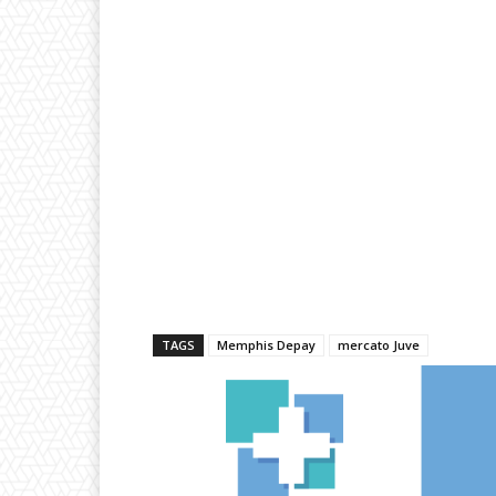
TAGS
Memphis Depay
mercato Juve