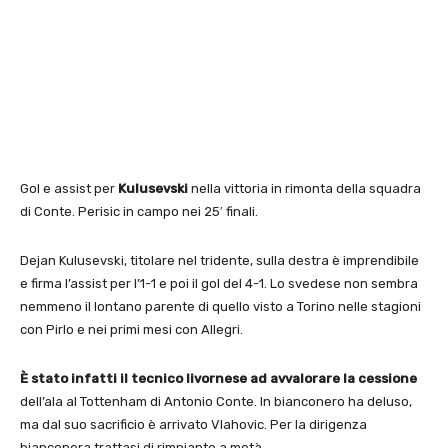
Gol e assist per
Kulusevski
nella vittoria in rimonta della squadra
di Conte. Perisic in campo nei 25′ finali.
Dejan Kulusevski, titolare nel tridente, sulla destra è imprendibile
e firma l’assist per l’1-1 e poi il gol del 4-1. Lo svedese non sembra
nemmeno il lontano parente di quello visto a Torino nelle stagioni
con Pirlo e nei primi mesi con Allegri.
È stato infatti il tecnico livornese ad avvalorare la cessione
dell’ala al Tottenham di Antonio Conte. In bianconero ha deluso,
ma dal suo sacrificio è arrivato Vlahovic. Per la dirigenza
bianconera trattasi di rimpianto a metà.