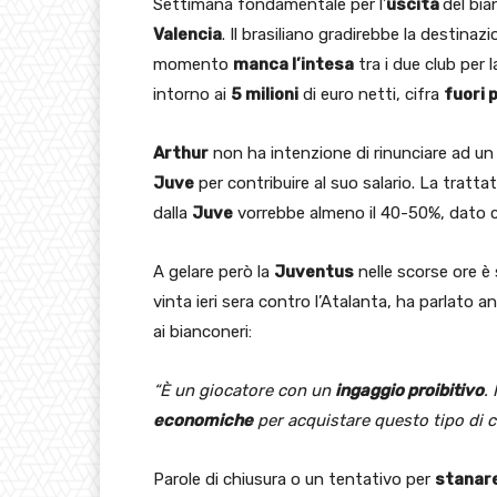
Settimana fondamentale per l’
uscita
del bi
Valencia
. Il brasiliano gradirebbe la destinaz
momento
manca l’intesa
tra i due club per l
intorno ai
5 milioni
di euro netti, cifra
fuori 
Arthur
non ha intenzione di rinunciare ad un
Juve
per contribuire al suo salario. La tratta
dalla
Juve
vorrebbe almeno il 40-50%, dato c
A gelare però la
Juventus
nelle scorse ore è
vinta ieri sera contro l’Atalanta, ha parlato a
ai bianconeri:
“È un giocatore con un
ingaggio proibitivo
.
economiche
per acquistare questo tipo di ca
Parole di chiusura o un tentativo per
stanar