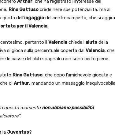
anconero
Arthur
, che ha registrato l’interesse del
ione,
Rino Gattuso
crede nelle sue potenzialità, ma al
a quota dell’
ingaggio
del centrocampista, che si aggira
portata per il Valencia
.
 centesimo, pertanto il
Valencia
chiede l’
aiuto
della
tiva si gioca sulla percentuale coperta dal
Valencia
, che
he le casse del club spagnolo non sono certo piene.
 stato
Rino Gattuso
, che dopo l’amichevole giocata e
nche di
Arthur
, mandando un messaggio inequivocabile
 In questo momento
non abbiamo possibilità
lciatore”.
e
la
Juventus
?