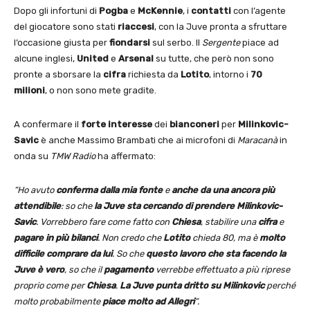
Dopo gli infortuni di
Pogba
e
McKennie
, i
contatti
con l’agente
del giocatore sono stati
riaccesi
, con la Juve pronta a sfruttare
l’occasione giusta per
fiondarsi
sul serbo. Il
Sergente
piace ad
alcune inglesi,
United
e
Arsenal
su tutte, che però non sono
pronte a sborsare la
cifra
richiesta da
Lotito
, intorno i
70
milioni
, o non sono mete gradite.
A confermare il
forte interesse
dei
bianconeri
per
Milinkovic-
Savic
è anche Massimo Brambati che ai microfoni di
Maracanà
in
onda su
TMW Radio
ha affermato:
“Ho avuto
conferma dalla mia fonte
e
anche da una ancora più
attendibile
: so che
la Juve sta cercando di prendere Milinkovic-
Savic
. Vorrebbero fare come fatto con
Chiesa
, stabilire una
cifra
e
pagare in più bilanci
. Non credo che
Lotito
chieda 80, ma è
molto
difficile comprare da lui
. So che
questo lavoro che sta facendo la
Juve è vero
, so che il
pagamento
verrebbe effettuato a più riprese
proprio come per
Chiesa
.
La Juve punta dritto su Milinkovic
perché
molto probabilmente
piace molto ad Allegri
“.