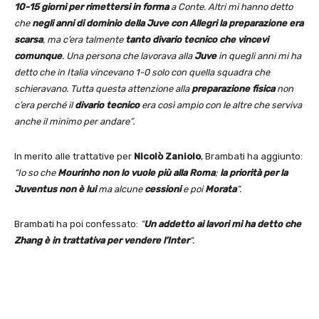
10-15 giorni per rimettersi in forma
a Conte. Altri mi hanno detto
che
negli anni di dominio della Juve con Allegri la preparazione era
scarsa
, ma c’era talmente
tanto divario tecnico che vincevi
comunque
. Una persona che lavorava alla
Juve
in quegli anni mi ha
detto che in Italia vincevano 1-0 solo con quella squadra che
schieravano. Tutta questa attenzione alla
preparazione fisica
non
c’era perché il
divario tecnico
era così ampio con le altre che serviva
anche il minimo per andare”.
In merito alle trattative per
Nicolò Zaniolo
, Brambati ha aggiunto:
“Io so che
Mourinho non lo vuole più alla Roma
;
la priorità per la
Juventus non è lui
ma alcune
cessioni
e poi
Morata
“.
Brambati ha poi confessato:
“
Un addetto ai lavori mi ha detto che
Zhang è in trattativa per vendere l’Inter
“.