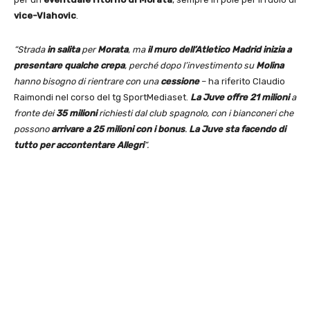
vice-Vlahovic
.
“Strada
in salita
per
Morata
, ma
il muro dell’Atletico Madrid inizia a
presentare qualche crepa
, perché dopo l’investimento su
Molina
hanno bisogno di rientrare con una
cessione
– ha riferito Claudio
Raimondi nel corso del tg SportMediaset.
La Juve offre 21 milioni
a
fronte dei
35 milioni
richiesti dal club spagnolo, con i bianconeri che
possono
arrivare a 25 milioni con i bonus
.
La Juve sta facendo di
tutto per accontentare Allegri
“.