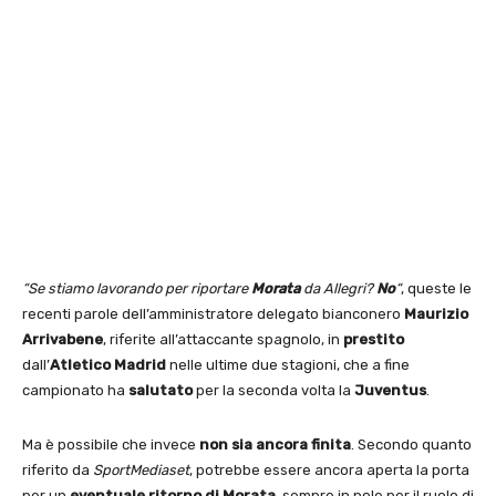
“Se stiamo lavorando per riportare
Morata
da Allegri?
No
“
, queste le
recenti parole dell’amministratore delegato bianconero
Maurizio
Arrivabene
, riferite all’attaccante spagnolo, in
prestito
dall’
Atletico Madrid
nelle ultime due stagioni, che a fine
campionato ha
salutato
per la seconda volta la
Juventus
.
Ma è possibile che invece
non sia ancora finita
. Secondo quanto
riferito da
SportMediaset
, potrebbe essere ancora aperta la porta
per un
eventuale ritorno di Morata
, sempre in pole per il ruolo di