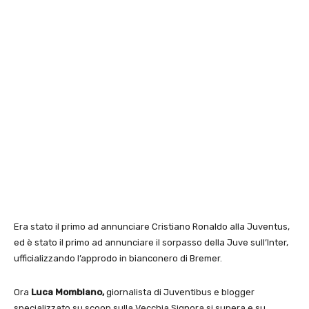
Era stato il primo ad annunciare Cristiano Ronaldo alla Juventus,
ed è stato il primo ad annunciare il sorpasso della Juve sull’Inter,
ufficializzando l’approdo in bianconero di Bremer.
Ora
Luca Momblano,
giornalista di Juventibus e blogger
specializzato su scoop sulla Vecchia Signora si supera e su