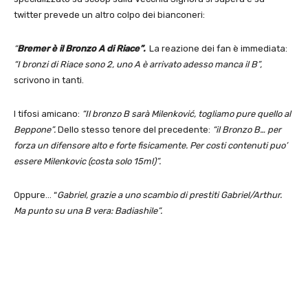
twitter prevede un altro colpo dei bianconeri:
“
Bremer è il Bronzo A di Riace”.
La reazione dei fan è immediata:
“I bronzi di Riace sono 2, uno A è arrivato adesso manca il B”,
scrivono in tanti.
I tifosi amicano:
“Il bronzo B sarà Milenković, togliamo pure quello al
Beppone”.
Dello stesso tenore del precedente:
“il Bronzo B… per
forza un difensore alto e forte fisicamente. Per costi contenuti puo’
essere Milenkovic (costa solo 15ml)”.
Oppure… “
Gabriel, grazie a uno scambio di prestiti Gabriel/Arthur.
Ma punto su una B vera: Badiashile”.