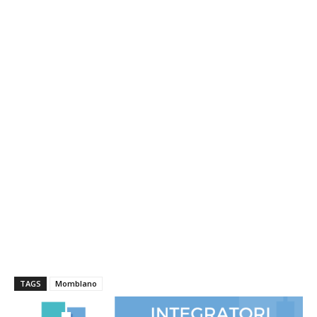
TAGS
Momblano