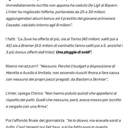
immediatamente iscritta non appena ha ceduto De Ligt al Bayern.
L’Inter ha migliorato l’offerta, portandola da 25 a 30 milioni,
aggiungendoci alcuni bonus ed il prestito del giovane primavera
Casadei, valutato intorno agli 8 milioni”.
I fatti:
“La Juve ha offerto di più, sia al Torino (40 milioni, saliti poi a
45) sia a Bremer (4.5 milioni di contratto l’anno saliti poi a 5, anziché i
3 più bonus offerti dall’Inter).
Una pioggia di soldi”.
Rilanci nerazzurri?
“Nessuno. Perché il budget a disposizione di
Marotta e Ausilio è limitato, non essendo riusciti finora a fare cassa
con nessuno dei propri pezzi pregiati, da Bastoni a Skriniar”.
L’inter, spiega Chirico
“Non hanno potuto quindi che appellarsi al
rispetto dei patti. Quelli che nessuno, però, aveva messo per iscritto
e vergato con una firma”.
Poi l’affondo finale del giornalista:
“Ve lo dicevo, ma eravate sordi a
tutto. C’est l’argent qui fait tous, e lo ha fatto pure in questa