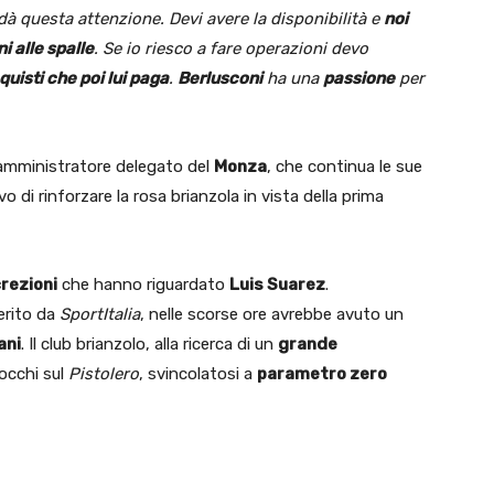
à questa attenzione. Devi avere la disponibilità e
noi
i alle spalle
. Se io riesco a fare operazioni devo
uisti che poi lui paga
.
Berlusconi
ha una
passione
per
 amministratore delegato del
Monza
, che continua le sue
ivo di rinforzare la rosa brianzola in vista della prima
crezioni
che hanno riguardato
Luis Suarez
.
erito da
SportItalia
, nelle scorse ore avrebbe avuto un
ani
. Il club brianzolo, alla ricerca di un
grande
occhi sul
Pistolero
, svincolatosi a
parametro zero