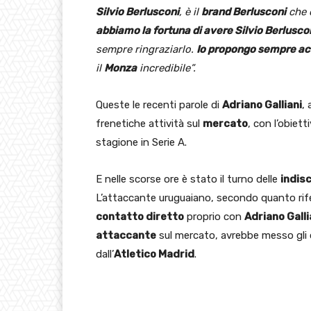
Silvio Berlusconi
, è il
brand Berlusconi
che d
abbiamo la fortuna di avere Silvio Berluscon
sempre ringraziarlo.
Io propongo sempre acq
il
Monza
incredibile”.
Queste le recenti parole di
Adriano Galliani
,
frenetiche attività sul
mercato
, con l’obiett
stagione in Serie A.
E nelle scorse ore è stato il turno delle
indis
L’attaccante uruguaiano, secondo quanto rif
contatto diretto
proprio con
Adriano Galli
attaccante
sul mercato, avrebbe messo gli 
dall’
Atletico Madrid
.