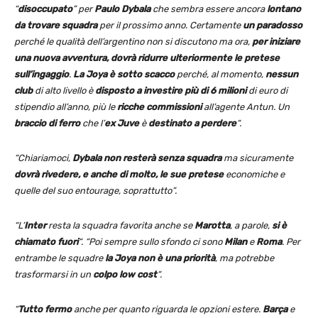
“
disoccupato
” per
Paulo Dybala
che sembra essere ancora
lontano
da trovare squadra
per il prossimo anno. Certamente
un paradosso
perché le qualità dell’argentino non si discutono ma ora,
per iniziare
una nuova avventura, dovrà ridurre ulteriormente le pretese
sull’ingaggio
.
La Joya è sotto scacco
perché, al momento,
nessun
club
di alto livello è
disposto a investire più di 6 milioni
di euro di
stipendio all’anno, più le
ricche commissioni
all’agente Antun. Un
braccio di ferro
che l’
ex Juve
è
destinato a perdere
“.
“Chiariamoci,
Dybala non resterà senza squadra
ma sicuramente
dovrà rivedere, e anche di molto, le sue pretese
economiche e
quelle del suo entourage, soprattutto”.
“L’
Inter
resta la squadra favorita anche se
Marotta
, a parole,
si è
chiamato fuori
“. “Poi sempre sullo sfondo ci sono
Milan
e
Roma
. Per
entrambe le squadre
la Joya non è una priorità
, ma potrebbe
trasformarsi in un
colpo low cost
“.
“
Tutto fermo
anche per quanto riguarda le opzioni estere.
Barça
e