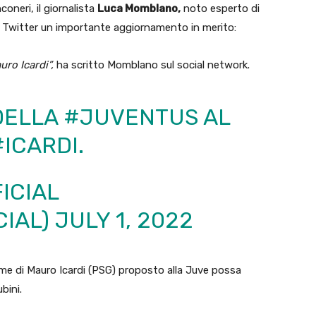
oneri, il giornalista
Luca Momblano,
noto esperto di
u Twitter un importante aggiornamento in merito:
ro Icardi”,
ha scritto Momblano sul social network.
DELLA
#JUVENTUS
AL
#ICARDI
.
ICIAL
IAL)
JULY 1, 2022
ome di Mauro Icardi (PSG) proposto alla Juve possa
bini.