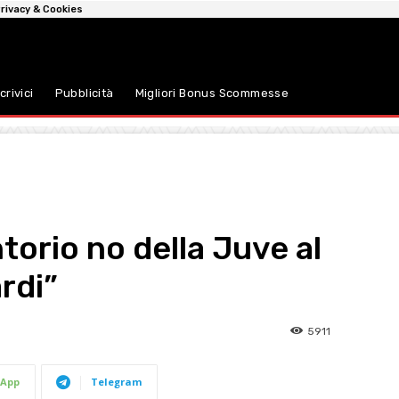
rivacy & Cookies
crivici
Pubblicità
Migliori Bonus Scommesse
orio no della Juve al
rdi”
5911
App
Telegram