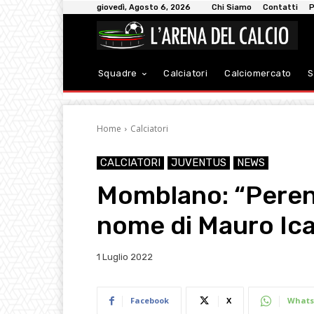
giovedì, Agosto 6, 2026
Chi Siamo
Contatti
P
Squadre
Calciatori
Calciomercato
S
Home
Calciatori
CALCIATORI
JUVENTUS
NEWS
Momblano: “Perent
nome di Mauro Ica
1 Luglio 2022
Facebook
X
Whats