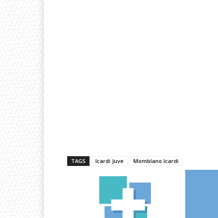
TAGS
Icardi Juve
Momblano Icardi