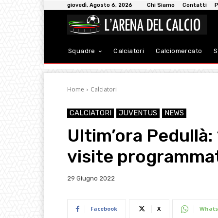
giovedì, Agosto 6, 2026
Chi Siamo
Contatti
P
Squadre
Calciatori
Calciomercato
S
Home
Calciatori
CALCIATORI
JUVENTUS
NEWS
Ultim’ora Pedullà
visite programma
29 Giugno 2022
Facebook
X
Whats