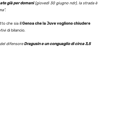
mate già per domani
(giovedì 30 giugno ndr), la strada è
ma”.
tto che sia i
l Genoa che la Juve vogliono chiudere
ivi di bilancio.
 del difensore
Dragusin e un conguaglio di circa 3,5