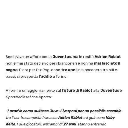
Sembrava un affare per la
Juventus
, ma in realtà
Adrien Rabiot
non è mai stato decisivo per i bianconeri e non ha
mai lasciato il
segno
. E ora per l’ex Psg, dopo
tre anni
in bianconero tra alti e
bassi, si prospetta l’
addio
a Torino.
A fornire un aggiornamento sul
futuro
di
Rabiot
alla
Juventus
è
SportMediaset
che riporta:
“
Lavori in corso sull’asse Juve-Liverpool per un possibile scambio
tra il centrocampista francese
Adrien Rabiot
e il guineano
Naby
Keïta
. I due giocatori, entrambi di
27 anni
, stanno entrando