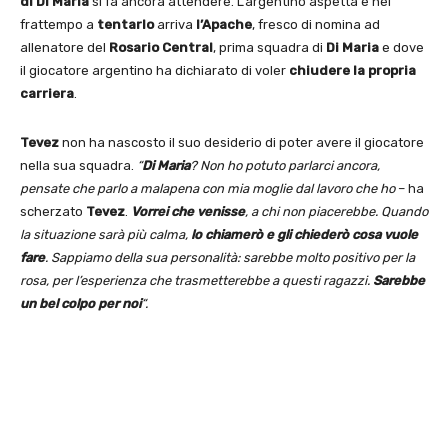
di Di Maria
si fa ancora attendere. L’argentino aspetta e nel
frattempo a
tentarlo
arriva
l’Apache
, fresco di nomina ad
allenatore del
Rosario Central
, prima squadra di
Di Maria
e dove
il giocatore argentino ha dichiarato di voler
chiudere la propria
carriera
.
Tevez
non ha nascosto il suo desiderio di poter avere il giocatore
nella sua squadra.
“
Di Maria
? Non ho potuto parlarci ancora,
pensate che parlo a malapena con mia moglie dal lavoro che ho
– ha
scherzato
Tevez
.
Vorrei che venisse
, a chi non piacerebbe. Quando
la situazione sarà più calma,
lo chiamerò e gli chiederò cosa vuole
fare
. Sappiamo della sua personalità: sarebbe molto positivo per la
rosa, per l’esperienza che trasmetterebbe a questi ragazzi.
Sarebbe
un bel colpo per noi
“.