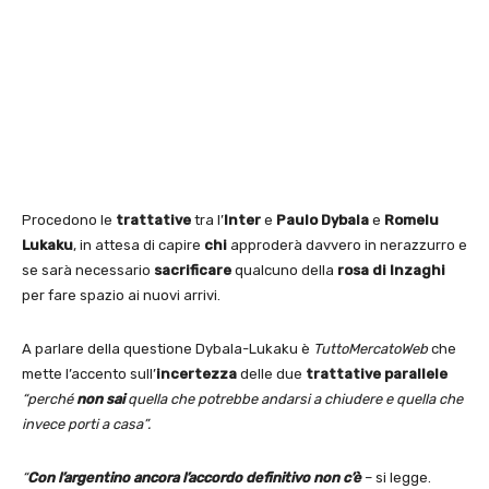
Procedono le
trattative
tra l’
Inter
e
Paulo Dybala
e
Romelu
Lukaku
, in attesa di capire
chi
approderà davvero in nerazzurro e
se sarà necessario
sacrificare
qualcuno della
rosa di Inzaghi
per fare spazio ai nuovi arrivi.
A parlare della questione Dybala-Lukaku è
TuttoMercatoWeb
che
mette l’accento sull’
incertezza
delle due
trattative parallele
“perché
non sai
quella che potrebbe andarsi a chiudere e quella che
invece porti a casa”.
“
Con l’argentino ancora l’accordo definitivo non c’è
– si legge.