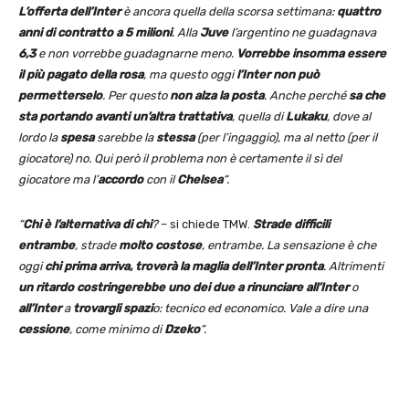
L’offerta dell’Inter
è ancora quella della scorsa settimana:
quattro
anni di contratto a 5 milioni
. Alla
Juve
l’argentino ne guadagnava
6,3
e non vorrebbe guadagnarne meno.
Vorrebbe insomma essere
il più pagato della rosa
, ma questo oggi
l’Inter non può
permetterselo
. Per questo
non alza la posta
. Anche perché
sa che
sta portando avanti un’altra trattativa
, quella di
Lukaku
, dove al
lordo la
spesa
sarebbe la
stessa
(per l’ingaggio), ma al netto (per il
giocatore) no. Qui però il problema non è certamente il sì del
giocatore ma l’
accordo
con il
Chelsea
“.
“
Chi è l’alternativa di chi
?
– si chiede TMW.
Strade difficili
entrambe
, strade
molto costose
, entrambe. La sensazione è che
oggi
chi prima arriva, troverà la maglia dell’Inter pronta
. Altrimenti
un ritardo costringerebbe uno dei due a rinunciare all’Inter
o
all’Inter
a
trovargli spazi
o: tecnico ed economico. Vale a dire una
cessione
, come minimo di
Dzeko
“.