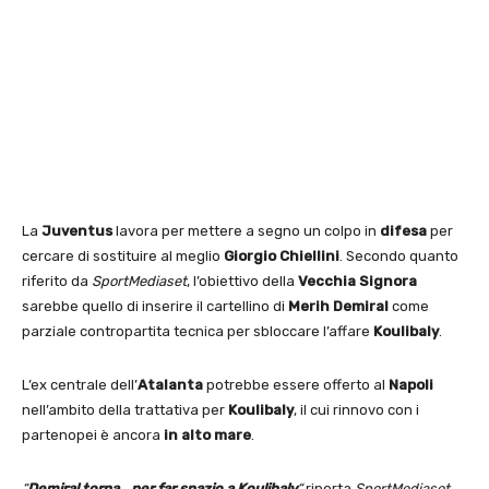
La
Juventus
lavora per mettere a segno un colpo in
difesa
per
cercare di sostituire al meglio
Giorgio Chiellini
. Secondo quanto
riferito da
SportMediaset
, l’obiettivo della
Vecchia Signora
sarebbe quello di inserire il cartellino di
Merih Demiral
come
parziale contropartita tecnica per sbloccare l’affare
Koulibaly
.
L’ex centrale dell’
Atalanta
potrebbe essere offerto al
Napoli
nell’ambito della trattativa per
Koulibaly
, il cui rinnovo con i
partenopei è ancora
in alto mare
.
“
Demiral torna
…
per far spazio a Koulibaly
“
riporta
SportMediaset
,