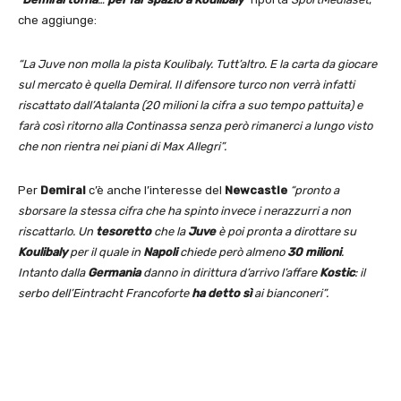
che aggiunge:
“La Juve non molla la pista Koulibaly. Tutt’altro. E la carta da giocare
sul mercato è quella Demiral. Il difensore turco non verrà infatti
riscattato dall’Atalanta (20 milioni la cifra a suo tempo pattuita) e
farà così ritorno alla Continassa senza però rimanerci a lungo visto
che non rientra nei piani di Max Allegri”.
Per
Demiral
c’è anche l’interesse del
Newcastle
“pronto a
sborsare la stessa cifra che ha spinto invece i nerazzurri a non
riscattarlo. Un
tesoretto
che la
Juve
è poi pronta a dirottare su
Koulibaly
per il quale in
Napoli
chiede però almeno
30 milioni
.
Intanto dalla
Germania
danno in dirittura d’arrivo l’affare
Kostic
: il
serbo dell’Eintracht Francoforte
ha detto sì
ai bianconeri”.