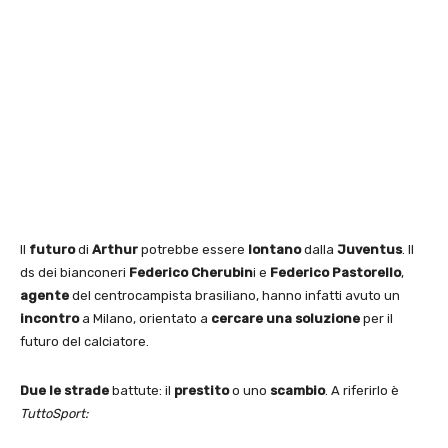
Il
futuro
di
Arthur
potrebbe essere
lontano
dalla
Juventus
. Il
ds dei bianconeri
Federico Cherubin
i e
Federico Pastorello
,
agente
del centrocampista brasiliano, hanno infatti avuto un
incontro
a Milano, orientato a
cercare una soluzione
per il
futuro del calciatore.
Due le strade
battute: il
prestito
o uno
scambio
. A riferirlo è
TuttoSport: