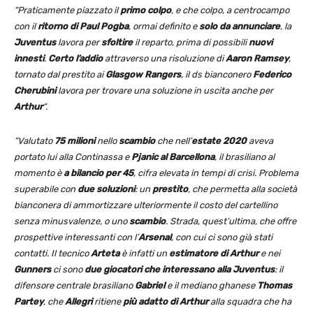
“Praticamente piazzato il
primo colpo
, e che colpo, a centrocampo
con il
ritorno di Paul Pogba
, ormai definito e
solo da annunciare
, la
Juventus
lavora per
sfoltire
il reparto, prima di possibili
nuovi
innesti
.
Certo l’addio
attraverso una risoluzione di
Aaron Ramsey
,
tornato dal prestito ai
Glasgow Rangers
, il ds bianconero
Federico
Cherubini
lavora per trovare una soluzione in uscita anche per
Arthur
“.
“Valutato
75 milioni
nello
scambio
che nell’
estate 2020
aveva
portato lui alla Continassa e
Pjanic al Barcellona
, il brasiliano al
momento è
a bilancio per 45
, cifra elevata in tempi di crisi. Problema
superabile con
due soluzioni
: un
prestito
, che permetta alla società
bianconera di ammortizzare ulteriormente il costo del cartellino
senza minusvalenze, o uno
scambio
. Strada, quest’ultima, che offre
prospettive interessanti con l’
Arsenal
, con cui ci sono già stati
contatti. Il tecnico
Arteta
è infatti un
estimatore di Arthur
e nei
Gunners
ci sono
due giocatori che interessano alla Juventus
: il
difensore centrale brasiliano
Gabriel
e il mediano ghanese
Thomas
Partey
, che
Allegri
ritiene
più adatto di Arthur
alla squadra che ha