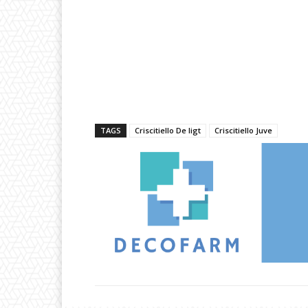
TAGS
Criscitiello De ligt
Criscitiello Juve