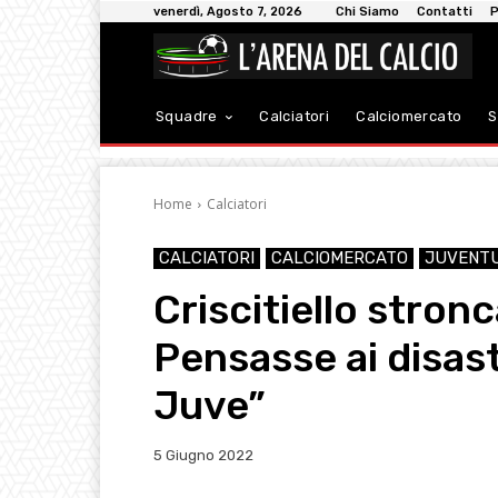
venerdì, Agosto 7, 2026
Chi Siamo
Contatti
P
Squadre
Calciatori
Calciomercato
S
Home
Calciatori
CALCIATORI
CALCIOMERCATO
JUVENT
Criscitiello stron
Pensasse ai disast
Juve”
5 Giugno 2022