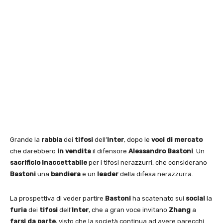
Grande la
rabbia
dei
tifosi
dell’
Inter
, dopo le
voci di mercato
che darebbero
in vendita
il difensore
Alessandro Bastoni
. Un
sacrificio
inaccettabile
per i tifosi nerazzurri, che considerano
Bastoni
una
bandiera
e un
leader
della difesa nerazzurra.
La prospettiva di veder partire
Bastoni
ha scatenato sui
social
la
furia
dei
tifosi
dell’
Inter
, che a gran voce invitano
Zhang
a
farsi da parte
, visto che la società continua ad avere parecchi