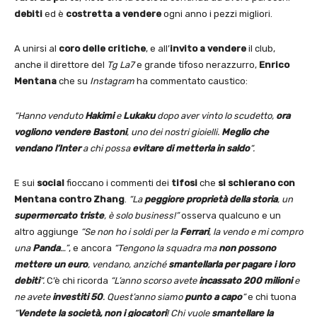
debiti
ed è
costretta a vendere
ogni anno i pezzi migliori.
A unirsi al
coro delle critiche
, e all’
invito a vendere
il club,
anche il direttore del
Tg La7
e grande tifoso nerazzurro,
Enrico
Mentana
che su
Instagram
ha commentato caustico:
“Hanno venduto
Hakimi
e
Lukaku
dopo aver vinto lo scudetto,
ora
vogliono
vendere Bastoni
, uno dei nostri gioielli.
Meglio che
vendano l’Inter
a chi possa
evitare di metterla in saldo
“.
E sui
social
fioccano i commenti dei
tifosi
che
si schierano con
Mentana contro Zhang
.
“La
peggiore proprietà della storia
, un
supermercato triste
, è solo business!”
osserva qualcuno e un
altro aggiunge
“Se non ho i soldi per la
Ferrari
, la vendo e mi compro
una
Panda
…”
, e ancora
“Tengono la squadra ma
non possono
mettere un euro
, vendano, anziché
smantellarla per pagare i loro
debiti
“.
C’è chi ricorda
“L’anno scorso avete
incassato 200 milioni
e
ne avete
investiti 50
. Quest’anno siamo
punto a capo
“
e chi tuona
“
Vendete la società, non i giocatori
! Chi vuole
smantellare la