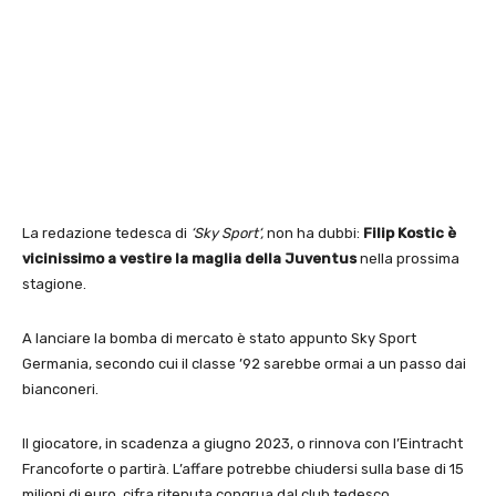
La redazione tedesca di
‘Sky Sport‘,
non ha dubbi:
Filip Kostic è
vicinissimo a vestire la maglia della Juventus
nella prossima
stagione.
A lanciare la bomba di mercato è stato appunto Sky Sport
Germania, secondo cui il classe ’92 sarebbe ormai a un passo dai
bianconeri.
Il giocatore, in scadenza a giugno 2023, o rinnova con l’Eintracht
Francoforte o partirà. L’affare potrebbe chiudersi sulla base di 15
milioni di euro, cifra ritenuta congrua dal club tedesco.