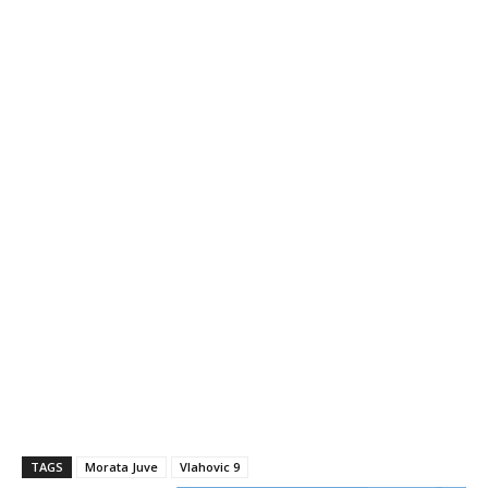
TAGS
Morata Juve
Vlahovic 9