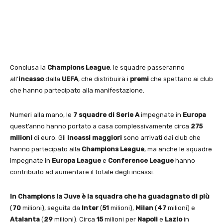
Conclusa la
Champions League
, le squadre passeranno
all’
incasso
dalla
UEFA
, che distribuirà i
premi
che spettano ai club
che hanno partecipato alla manifestazione.
Numeri alla mano, le
7 squadre di Serie A
impegnate in
Europa
quest’anno hanno portato a casa complessivamente circa
275
milioni
di euro. Gli
incassi maggiori
sono arrivati dai club che
hanno partecipato alla
Champions League
, ma anche le squadre
impegnate in
Europa League
e
Conference
League
hanno
contribuito ad aumentare il totale degli incassi.
In Champions la Juve è la squadra che ha guadagnato di più
(
70
milioni), seguita da
Inter
(
51
milioni),
Milan
(
47
milioni) e
Atalanta
(
29
milioni). Circa
15
milioni per
Napoli
e
Lazio
in