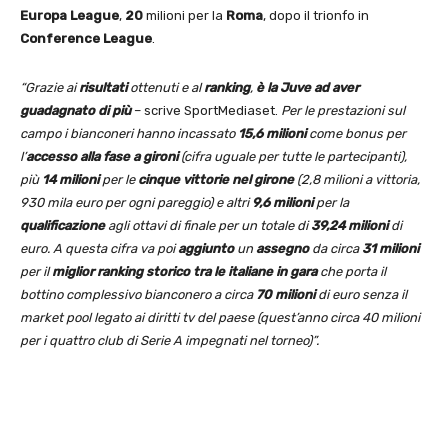
Europa League
,
20
milioni per la
Roma
, dopo il trionfo in
Conference League
.
“Grazie ai
risultati
ottenuti e al
ranking
,
è la Juve ad aver
guadagnato di più
– scrive SportMediaset.
Per le prestazioni sul
campo i bianconeri hanno incassato
15,6 milioni
come bonus per
l’
accesso alla fase a gironi
(cifra uguale per tutte le partecipanti),
più
14 milioni
per le
cinque vittorie nel girone
(2,8 milioni a vittoria,
930 mila euro per ogni pareggio) e altri
9,6 milioni
per la
qualificazione
agli ottavi di finale per un totale di
39,24 milioni
di
euro. A questa cifra va poi
aggiunto
un
assegno
da circa
31 milioni
per il
miglior ranking storico tra le italiane in gara
che porta il
bottino complessivo bianconero a circa
70 milioni
di euro senza il
market pool legato ai diritti tv del paese (quest’anno circa 40 milioni
per i quattro club di Serie A impegnati nel torneo)”.