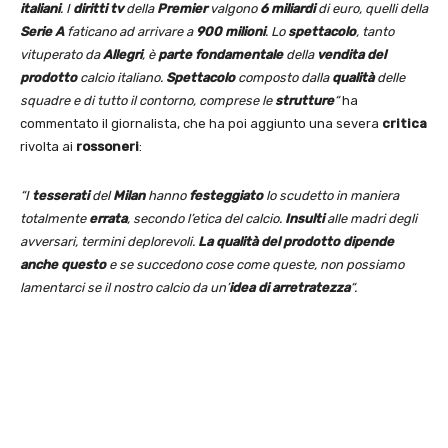
italiani
. I
diritti tv
della
Premier
valgono
6 miliardi
di euro, quelli della
Serie A
faticano ad arrivare a
900 milioni
. Lo
spettacolo
, tanto
vituperato da
Allegri
, è
parte fondamentale
della
vendita del
prodotto
calcio italiano.
Spettacolo
composto dalla
qualità
delle
squadre e di tutto il contorno, comprese le
strutture
“
ha
commentato il giornalista, che ha poi aggiunto una severa
critica
rivolta ai
rossoneri
:
“I
tesserati
del
Milan
hanno
festeggiato
lo scudetto in maniera
totalmente
errata
, secondo l’etica del calcio.
Insulti
alle madri degli
avversari, termini deplorevoli.
La qualità del prodotto dipende
anche questo
e se succedono cose come queste, non possiamo
lamentarci se il nostro calcio da un’
idea di arretratezza
“.