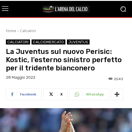
Home
Calciatori
CALCIATORI
CALCIOMERCATO
JUVENTUS
La Juventus sul nuovo Perisic:
Kostic, l’esterno sinistro perfetto
per il tridente bianconero
28 Maggio 2022
2043
Facebook
X
WhatsApp