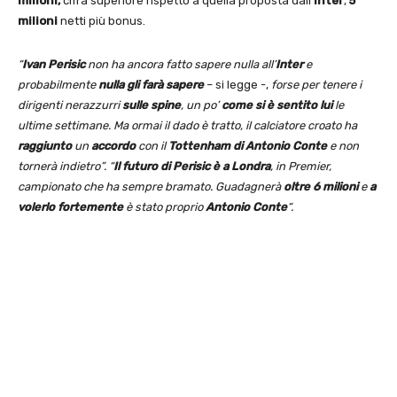
milioni,
cifra superiore rispetto a quella proposta dall’
Inter
,
5
milioni
netti più bonus.
“
Ivan Perisic
non ha ancora fatto sapere nulla all’
Inter
e
probabilmente
nulla gli farà sapere
– si legge -,
forse per tenere i
dirigenti nerazzurri
sulle spine
, un po’
come si è sentito lui
le
ultime settimane. Ma ormai il dado è tratto, il calciatore croato ha
raggiunto
un
accordo
con il
Tottenham di Antonio Conte
e non
tornerà indietro”. “
Il futuro di Perisic è a Londra
, in Premier,
campionato che ha sempre bramato. Guadagnerà
oltre 6 milioni
e
a
volerlo fortemente
è stato proprio
Antonio Conte
“.