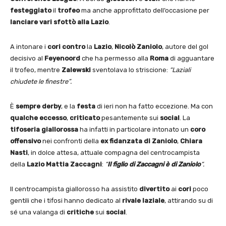
festeggiato
il
trofeo
ma anche approfittato dell’occasione per
lanciare vari sfottò alla Lazio
.
A intonare i
cori
contro
la
Lazio
,
Nicolò Zaniolo
, autore del gol
decisivo al
Feyenoord
che ha permesso alla
Roma
di agguantare
il trofeo, mentre
Zalewski
sventolava lo striscione:
“Laziali
chiudete le finestre”.
È
sempre derby
, e la
festa
di ieri non ha fatto eccezione. Ma con
qualche eccesso
,
criticato
pesantemente sui
social
. La
tifoseria giallorossa
ha infatti in particolare intonato un
coro
offensivo
nei confronti della
ex fidanzata di Zaniolo
,
Chiara
Nasti
, in dolce attesa, attuale compagna del centrocampista
della
Lazio
Mattia Zaccagni
:
“
Il figlio di Zaccagni è di Zaniolo
“.
Il centrocampista giallorosso ha assistito
divertito
ai
cori
poco
gentili che i tifosi hanno dedicato al
rivale
laziale
, attirando su di
sé una valanga di
critiche
sui
social
.