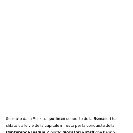
Scortato dalla Polizia, il
pullman
scoperto della
Roma
ieri ha
sfilato tra le vie della capitale in festa per la conquista della
Conference League
. A bordo
giocatori
e
staff
che hanno