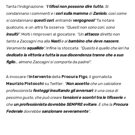
Tanta l’indignazione:
“
I tifosi non possono dire tutto
. Si
condannano i commenti e i
cori sulla mamma
di
Zaniolo
, così come
si condannano
questi cori
, entrambi
vergognosi
!”
fa notare
qualcuno, e un altro fa osserva:
“Questi non sono cori, sono
insulti
!”.
Molti i rimproveri al giocatore:
“Un
attacco
diretto non
tanto a Zaccagni ma alla
Nasti
e al
bambino che deve nascere
.
Veramente
squallido
“.
Infine la stoccata:
“Questo è quello che ieri ha
dedicato la vittoria a tutta la sua discendenza tranne che a suo
figlio
… almeno Zaccagni si comporta da padre!”.
A invocare l’
intervento
della
Procura Figc
, il giornalista
Maurizio Pistocchi
su Twitter:
“
Non accetto
che un calciatore
professionista
festeggi insultando gli avversari
: è una cosa di
pessimo gusto, che può creare
tensioni e scontri tra le tifoserie
e
che
un professionista dovrebbe SEMPRE evitare
. E che la
Procura
Federale
dovrebbe
sanzionare severamente
“.