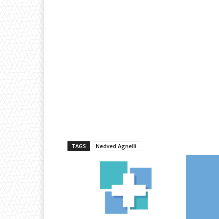
TAGS
Nedved Agnelli