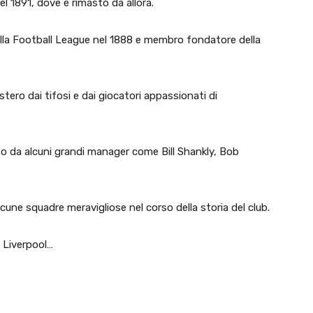
nel 1891, dove è rimasto da allora.
ella Football League nel 1888 e membro fondatore della
estero dai tifosi e dai giocatori appassionati di
ito da alcuni grandi manager come Bill Shankly, Bob
une squadre meravigliose nel corso della storia del club.
l Liverpool…