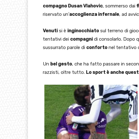
compagno Dusan Vlahovic
, sommerso dai
f
riservato un’
accoglienza infernale
, ad avvic
Venuti
si è
inginocchiato
sul terreno di gioc
tentativi dei
compagni
di consolarlo. Dopo q
sussurrato parole di
conforto
nel tentativo 
Un
bel gesto
, che ha fatto passare in seco
razzisti, oltre tutto.
Lo sport è anche ques