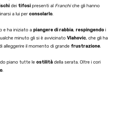
ischi
dei
tifosi
presenti al
Franchi
che gli hanno
inarsi a lui per
consolarlo
.
o e ha iniziato a
piangere di rabbia
,
respingendo
i
ualche minuto gli si è avvicinato
Vlahovic
, che gli ha
di alleggerire il momento di grande
frustrazione
.
ndo piano tutte le
ostilità
della serata. Oltre i cori
to
.