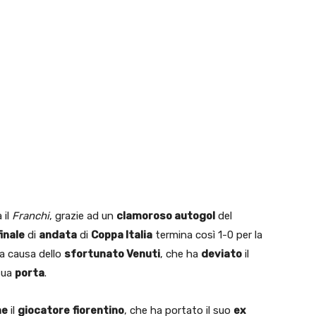
 il
Franchi
, grazie ad un
clamoroso autogol
del
inale
di
andata
di
Coppa Italia
termina così 1-0 per la
, a causa dello
sfortunato Venuti
, che ha
deviato
il
sua
porta
.
me
il
giocatore
fiorentino
, che ha portato il suo
ex