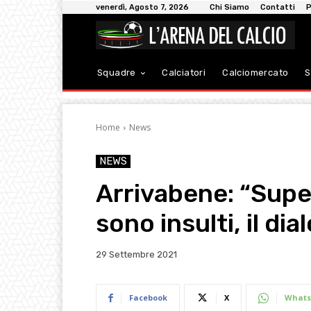
venerdì, Agosto 7, 2026
Chi Siamo
Contatti
P
Squadre
Calciatori
Calciomercato
S
Home
News
NEWS
Arrivabene: “Supe
sono insulti, il di
29 Settembre 2021
Facebook
X
Whats