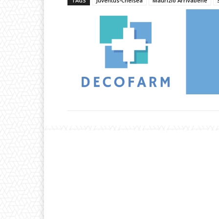
TAGS
Juventus-Chelsea
Maurizio Arrivabene