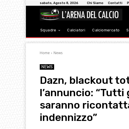
sabato, Agosto 8, 2026
Chi Siamo
Contatti
P
Squadre
Calciatori
Calciomercato
S
Home
News
NEWS
Dazn, blackout tota
l’annuncio: “Tutti 
saranno ricontatta
indennizzo”