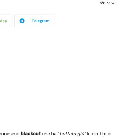
7336
App
Telegram
’ennesimo
blackout
che ha “
buttato giù”
le dirette di