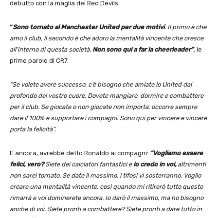
debutto con la maglia dei Red Devils:
“
Sono tornato al Manchester United per due motivi
. Il primo è che
amo il club, il secondo è che adoro la mentalità vincente che cresce
all’interno di questa società.
Non sono qui a far la cheerleader”
,
le
prime parole di CR7.
“Se volete avere successo, c’è bisogno che amiate lo United dal
profondo del vostro cuore. Dovete mangiare, dormire e combattere
per il club. Se giocate o non giocate non importa, occorre sempre
dare il 100% e supportare i compagni. Sono qui per vincere e vincere
porta la felicità”.
E ancora, avrebbe detto Ronaldo ai compagni:
“Vogliamo essere
felici, vero?
Siete dei calciatori fantastici e
io credo in voi,
altrimenti
non sarei tornato. Se date il massimo, i tifosi vi sosterranno. Voglio
creare una mentalità vincente, così quando mi ritirerò tutto questo
rimarrà e voi dominerete ancora. Io darò il massimo, ma ho bisogno
anche di voi. Siete pronti a combattere? Siete pronti a dare tutto in