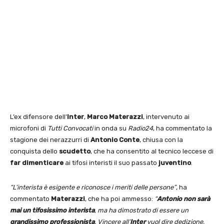
L’ex difensore dell’
Inter
,
Marco Materazzi
, intervenuto ai
microfoni di
Tutti Convocati
in onda su
Radio24
, ha commentato la
stagione dei nerazzurri di
Antonio Conte
, chiusa con la
conquista dello
scudetto
, che ha consentito al tecnico leccese di
far dimenticare
ai tifosi interisti il suo passato
juventino
.
“L’interista è esigente e riconosce i meriti delle persone”
, ha
commentato
Materazzi
, che ha poi ammesso:
“
Antonio non sarà
mai un tifosissimo interista
, ma ha dimostrato di essere un
grandissimo professionista
. Vincere all’
Inter
vuol dire dedizione,