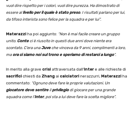
vuol dire rispetto per i colori, vuol dire purezza. Ha dimostrato di
essere al
livello per il quale è stato preso
. I risultati parlano per lui,
da tifoso interista sono felice per la squadra e per lui”.
Materazzi
ha poi aggiunto:
“Non è mai facile creare un gruppo
unito.
Conte
ci è riuscito in questi due anni dove niente era
scontato. C’era una
Juve
che vinceva da 9 anni, complimenti a loro,
ma
ora ci siamo noi sul trono e speriamo di restarci a lungo
“.
In merito alla grave
crisi
attraversata dall’
Inter
e alle richieste di
sacrifici
chiesti da
Zhang
ai
calciatori
nerazzurri,
Materazzi
ha
commentato:
“Ognuno deve fare le proprie valutazioni. Un
giocatore
deve sentire
il
privilegio
di giocare per una grande
squadra come l’
Inter
, poi sta a lui deve fare la scelta migliore”.