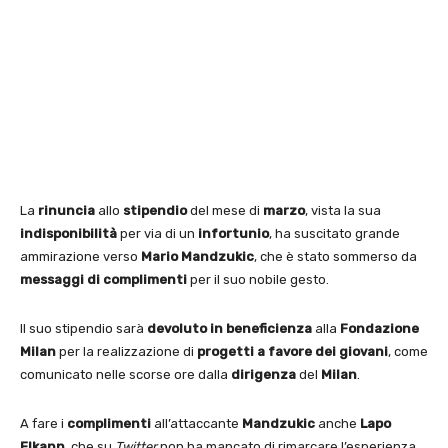
La
rinuncia
allo
stipendio
del mese di
marzo
, vista la sua
indisponibilità
per via di un
infortunio
, ha suscitato grande
ammirazione verso
Mario
Mandzukic
, che è stato sommerso da
messaggi di complimenti
per il suo nobile gesto.
Il suo stipendio sarà
devoluto in beneficienza
alla
Fondazione
Milan
per la realizzazione di
progetti a favore dei giovani
, come
comunicato nelle scorse ore dalla
dirigenza
del
Milan
.
A fare i
complimenti
all’attaccante
Mandzukic
anche
Lapo
Elkann
, che su
Twitter
non ha mancato di rimarcare l’esperienza