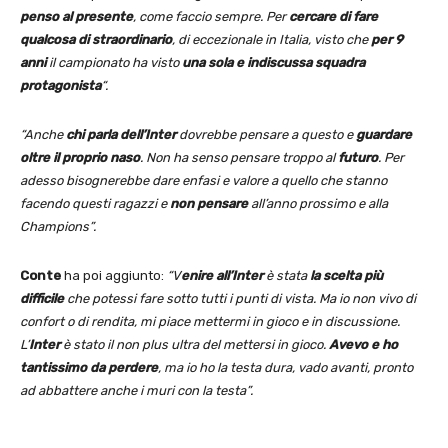
penso al presente
, come faccio sempre. Per
cercare di fare
qualcosa di straordinario
, di eccezionale in Italia, visto che
per 9
anni
il campionato ha visto
una sola e indiscussa squadra
protagonista
“.
“Anche
chi parla dell’Inter
dovrebbe pensare a questo e
guardare
oltre il proprio naso
. Non ha senso pensare troppo al
futuro
. Per
adesso bisognerebbe dare enfasi e valore a quello che stanno
facendo questi ragazzi e
non pensare
all’anno prossimo e alla
Champions”.
Conte
ha poi aggiunto:
“V
enire all’Inter
è stata
la scelta più
difficile
che potessi fare sotto tutti i punti di vista. Ma io non vivo di
confort o di rendita, mi piace mettermi in gioco e in discussione.
L’
Inter
è stato il non plus ultra del mettersi in gioco.
Avevo e ho
tantissimo da perdere
, ma io ho la testa dura, vado avanti, pronto
ad abbattere anche i muri con la testa”.