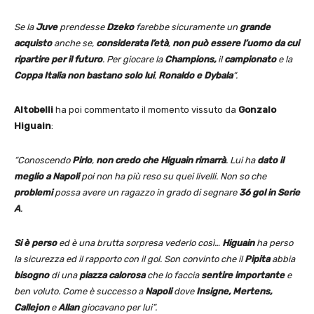
Se la
Juve
prendesse
Dzeko
farebbe sicuramente un
grande
acquisto
anche se,
considerata l’età
,
non può essere l’uomo da cui
ripartire per il futuro
. Per giocare la
Champions,
il
campionato
e la
Coppa Italia non bastano solo lui
,
Ronaldo e Dybala
“.
Altobelli
ha poi commentato il momento vissuto da
Gonzalo
Higuain
:
“Conoscendo
Pirlo
,
non credo che Higuain rimarrà
. Lui ha
dato il
meglio a Napoli
poi non ha più reso su quei livelli. Non so che
problemi
possa avere un ragazzo in grado di segnare
36 gol in Serie
A
.
Si è perso
ed è una brutta sorpresa vederlo così…
Higuain
ha perso
la sicurezza ed il rapporto con il gol. Son convinto che il
Pipita
abbia
bisogno
di una
piazza calorosa
che lo faccia
sentire importante
e
ben voluto. Come è successo a
Napoli
dove
Insigne, Mertens,
Callejon
e
Allan
giocavano per lui”.