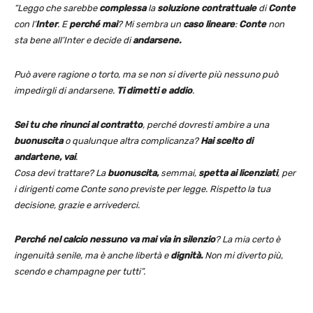
“Leggo che sarebbe
complessa
la
soluzione contrattuale
di
Conte
con l’
Inter
. E
perché mai
? Mi sembra un
caso lineare
:
Conte
non
sta bene all’Inter e decide di
andarsene.
Può avere ragione o torto, ma se non si diverte più nessuno può
impedirgli di andarsene.
Ti dimetti e addio
.
Sei tu che rinunci al contratto
, perché dovresti ambire a una
buonuscita
o qualunque altra complicanza?
Hai scelto di
andartene, vai
.
Cosa devi trattare? La
buonuscita,
semmai,
spetta ai licenziati
, per
i dirigenti come Conte sono previste per legge. Rispetto la tua
decisione, grazie e arrivederci.
Perché nel calcio nessuno va mai via in silenzio
? La mia certo è
ingenuità senile, ma è anche libertà e
dignità.
Non mi diverto più,
scendo e champagne per tutti”.