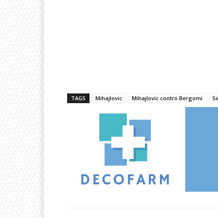
TAGS
Mihajlovic
Mihajlovic contro Bergomi
Si