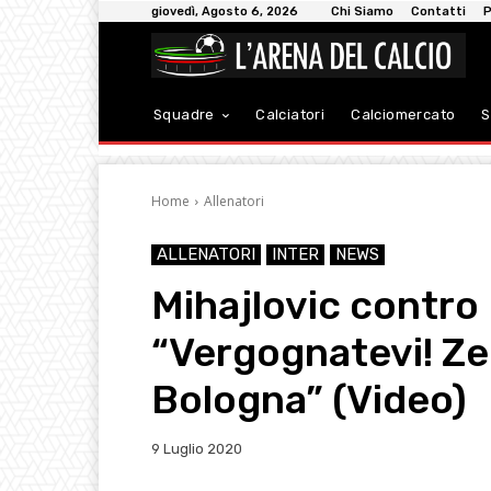
giovedì, Agosto 6, 2026
Chi Siamo
Contatti
P
Squadre
Calciatori
Calciomercato
S
Home
Allenatori
ALLENATORI
INTER
NEWS
Mihajlovic contro
“Vergognatevi! Ze
Bologna” (Video)
9 Luglio 2020