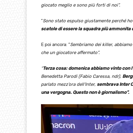
giocato meglio e sono più forti di noi”.
“
Sono stato espulso giustamente perché ho m
scatole di essere la squadra più ammonita
E poi ancora: “
Sembriamo dei killer, abbiamo 
che un giocatore affermato”.
“
Terza cosa:
domenica abbiamo vinto con l’
Benedetta Parodi (Fabio Caressa, ndr),
Berg
parlato mezz’ora dell’Inter,
sembrava Inter 
una vergogna.
Questo non è giornalismo”.
V
i
d
e