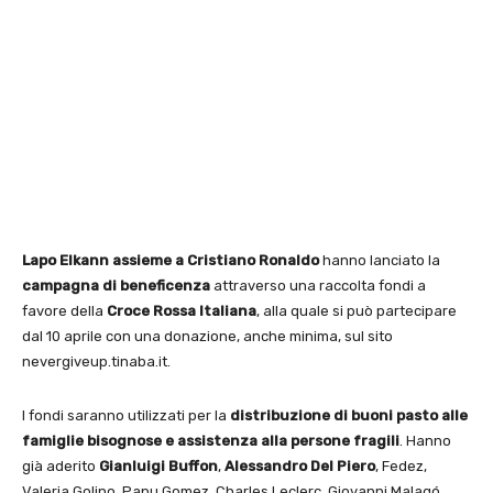
Lapo Elkann assieme a Cristiano Ronaldo
hanno lanciato la
campagna di beneficenza
attraverso una raccolta fondi a
favore della
Croce Rossa Italiana
, alla quale si può partecipare
dal 10 aprile con una donazione, anche minima, sul sito
nevergiveup.tinaba.it.
I fondi saranno utilizzati per la
distribuzione di buoni pasto alle
famiglie bisognose e assistenza alla persone fragili
. Hanno
già aderito
Gianluigi Buffon
,
Alessandro Del Piero
, Fedez,
Valeria Golino, Papu Gomez, Charles Leclerc, Giovanni Malagó,