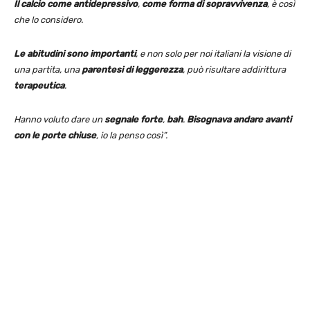
Il calcio come antidepressivo
,
come forma di sopravvivenza
, è così
che lo considero.
Le abitudini sono importanti
, e non solo per noi italiani la visione di
una partita, una
parentesi di leggerezza
, può risultare addirittura
terapeutica
.
Hanno voluto dare un
segnale forte
,
bah
.
Bisognava andare avanti
con le porte chiuse
, io la penso così”.