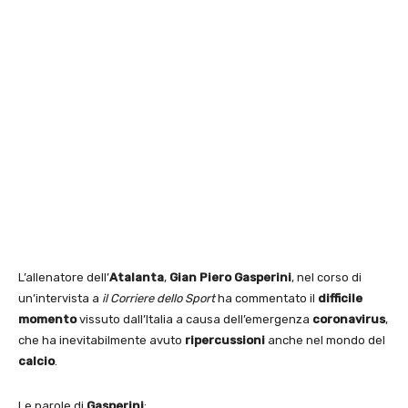
L’allenatore dell’
Atalanta
,
Gian Piero Gasperini
, nel corso di
un’intervista a
il Corriere dello Sport
ha commentato il
difficile
momento
vissuto dall’Italia a causa dell’emergenza
coronavirus
,
che ha inevitabilmente avuto
ripercussioni
anche nel mondo del
calcio
.
Le parole di
Gasperini
: