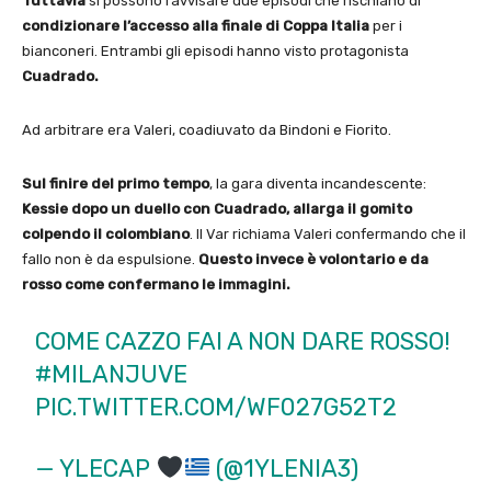
Tuttavia
si possono ravvisare due episodi che rischiano di
condizionare l’accesso alla finale di Coppa Italia
per i
bianconeri. Entrambi gli episodi hanno visto protagonista
Cuadrado.
Ad arbitrare era Valeri, coadiuvato da Bindoni e Fiorito.
Sul finire del primo tempo
, la gara diventa incandescente:
Kessie dopo un duello con Cuadrado, allarga il gomito
colpendo il colombiano
. Il Var richiama Valeri confermando che il
fallo non è da espulsione.
Questo invece è volontario e da
rosso come confermano le immagini.
COME CAZZO FAI A NON DARE ROSSO!
#MILANJUVE
PIC.TWITTER.COM/WF027G52T2
— YLECAP
(@1YLENIA3)