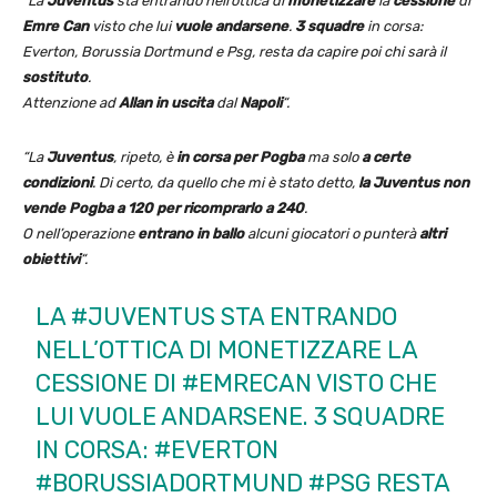
“La
Juventus
sta entrando nell’ottica di
monetizzare
la
cessione
di
Emre
Can
visto che lui
vuole andarsene
.
3 squadre
in corsa:
Everton, Borussia Dortmund e Psg, resta da capire poi chi sarà il
sostituto
.
Attenzione ad
Allan
in uscita
dal
Napoli
“.
“La
Juventus
, ripeto, è
in corsa per Pogba
ma solo
a certe
condizioni
. Di certo, da quello che mi è stato detto,
la Juventus non
vende Pogba a 120 per ricomprarlo a 240
.
O nell’operazione
entrano in ballo
alcuni giocatori o punterà
altri
obiettivi
“.
LA
#JUVENTUS
STA ENTRANDO
NELL’OTTICA DI MONETIZZARE LA
CESSIONE DI
#EMRECAN
VISTO CHE
LUI VUOLE ANDARSENE. 3 SQUADRE
IN CORSA:
#EVERTON
#BORUSSIADORTMUND
#PSG
RESTA