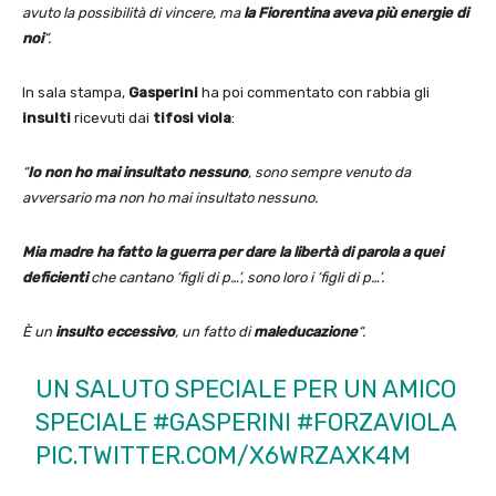
avuto la possibilità di vincere, ma
la Fiorentina aveva più energie di
noi
“.
In sala stampa,
Gasperini
ha poi commentato con rabbia gli
insulti
ricevuti dai
tifosi
viola
:
“
Io non ho mai insultato nessuno
, sono sempre venuto da
avversario ma non ho mai insultato nessuno.
Mia madre ha fatto la guerra per dare la libertà di parola a quei
deficienti
che cantano ‘figli di p…’, sono loro i ‘figli di p…’.
È un
insulto eccessivo
, un fatto di
maleducazione
“.
UN SALUTO SPECIALE PER UN AMICO
SPECIALE
#GASPERINI
#FORZAVIOLA
PIC.TWITTER.COM/X6WRZAXK4M