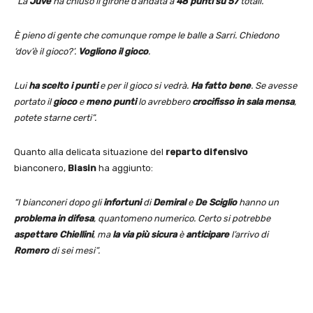
“La
Juve
ha chiuso il girone d’andata a
48 punti su 57
totali.
È pieno di gente che comunque rompe le balle a Sarri. Chiedono
‘dov’è il gioco?’.
Vogliono il gioco
.
Lui
ha scelto i punti
e per il gioco si vedrà.
Ha fatto bene
. Se avesse
portato il
gioco
e
meno punti
lo avrebbero
crocifisso in sala mensa
,
potete starne certi”.
Quanto alla delicata situazione del
reparto difensivo
bianconero,
Biasin
ha aggiunto:
“I bianconeri dopo gli
infortuni
di
Demiral
e
De Sciglio
hanno un
problema in difesa
, quantomeno numerico. Certo si potrebbe
aspettare Chiellini
, ma
la via più sicura
è
anticipare
l’arrivo di
Romero
di sei mesi”.